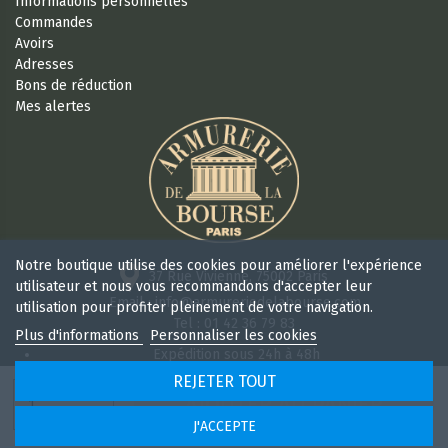
Informations personnelles
Commandes
Avoirs
Adresses
Bons de réduction
Mes alertes
Notre boutique utilise des cookies pour améliorer l'expérience
37 Rue Vivienne, 75002 Paris
utilisateur et nous vous recommandons d'accepter leur
Email : info@armureriedelabourse.com
utilisation pour profiter pleinement de votre navigation.
Tel : 01 42 36 79 83
Plus d'informations
Personnaliser les cookies
Expédition sous 24h à 48h
Retour sous 15 jours
REJETER TOUT
Ouvert 6/7j de 9h à 18 h 30 sans interruption
AJOUTER AU PANIER
J'ACCEPTE