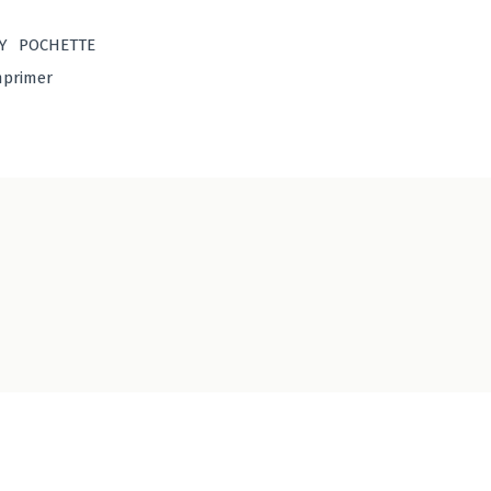
Y
POCHETTE
mprimer