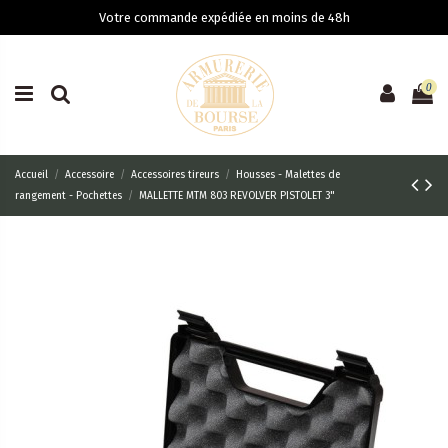
Votre commande expédiée en moins de 48h
0
Accueil
Accessoire
Accessoires tireurs
Housses - Malettes de
rangement - Pochettes
MALLETTE MTM 803 REVOLVER PISTOLET 3"