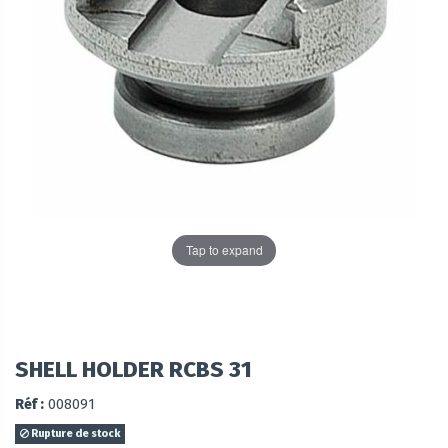
Tap to expand
SHELL HOLDER RCBS 31
Réf :
008091
Rupture de stock