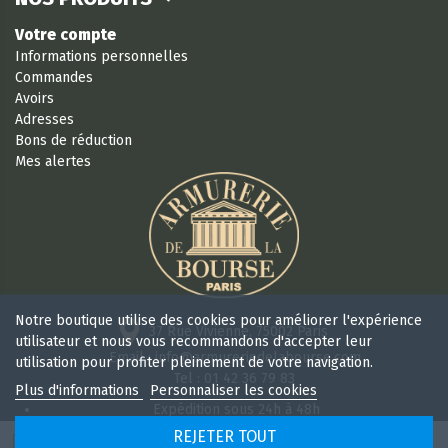
Votre compte
Informations personnelles
Commandes
Avoirs
Adresses
Bons de réduction
Mes alertes
Notre boutique utilise des cookies pour améliorer l'expérience
37 Rue Vivienne, 75002 Paris
utilisateur et nous vous recommandons d'accepter leur
Email : info@armureriedelabourse.com
utilisation pour profiter pleinement de votre navigation.
Tel : 01 42 36 79 83
Plus d'informations
Personnaliser les cookies
Expédition sous 24h à 48h
Retour sous 15 jours
REJETER TOUT