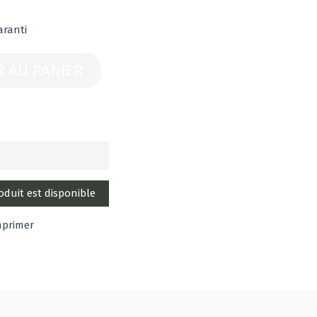
aranti
R AU PANIER
mprimer