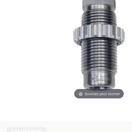
Survolez pour zoomer
DESCRIPTION