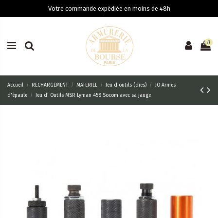
Votre commande expédiée en moins de 48h
0
Accueil
RECHARGEMENT
MATERIEL
Jeu d'outils (dies)
JO Armes
d'épaule
Jeu d' Outils MSR Lyman 458 Socom avec sa jauge