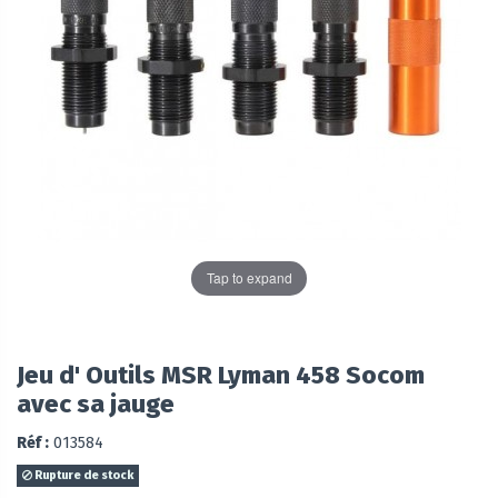
Tap to expand
Jeu d' Outils MSR Lyman 458 Socom
avec sa jauge
Réf :
013584
Rupture de stock