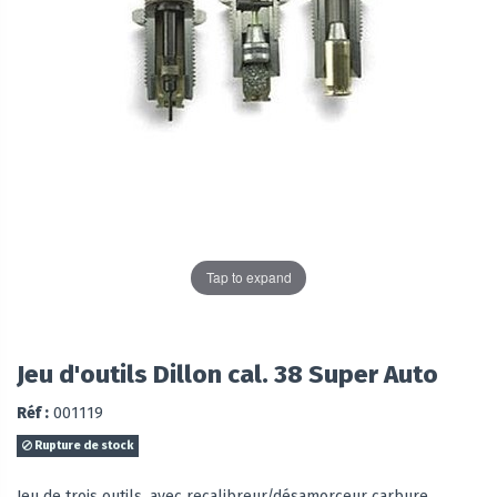
Tap to expand
Jeu d'outils Dillon cal. 38 Super Auto
Réf :
001119
Rupture de stock
Jeu de trois outils, avec recalibreur/désamorceur carbure