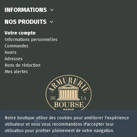
INFORMATIONS
NOS PRODUITS
Votre compte
Informations personnelles
Commandes
Avoirs
Adresses
Bons de réduction
Mes alertes
Notre boutique utilise des cookies pour améliorer l'expérience
37 Rue Vivienne, 75002 Paris
utilisateur et nous vous recommandons d'accepter leur
Email : info@armureriedelabourse.com
utilisation pour profiter pleinement de votre navigation.
Tel : 01 42 36 79 83