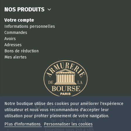
NOS PRODUITS
Votre compte
Informations personnelles
Commandes
Avoirs
Adresses
Bons de réduction
Mes alertes
Notre boutique utilise des cookies pour améliorer l'expérience
37 Rue Vivienne, 75002 Paris
utilisateur et nous vous recommandons d'accepter leur
Email : info@armureriedelabourse.com
utilisation pour profiter pleinement de votre navigation.
Tel : 01 42 36 79 83
Plus d'informations
Personnaliser les cookies
Expédition sous 24h à 48h