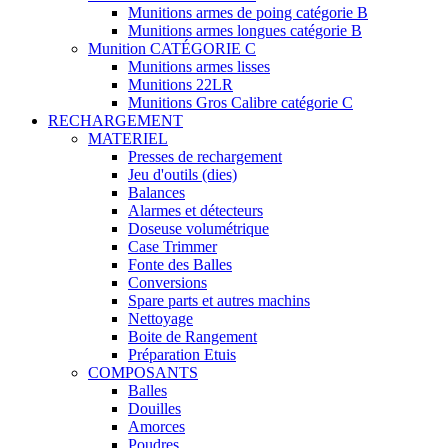
Munitions armes de poing catégorie B
Munitions armes longues catégorie B
Munition CATÉGORIE C
Munitions armes lisses
Munitions 22LR
Munitions Gros Calibre catégorie C
RECHARGEMENT
MATERIEL
Presses de rechargement
Jeu d'outils (dies)
Balances
Alarmes et détecteurs
Doseuse volumétrique
Case Trimmer
Fonte des Balles
Conversions
Spare parts et autres machins
Nettoyage
Boite de Rangement
Préparation Etuis
COMPOSANTS
Balles
Douilles
Amorces
Poudres