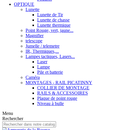
OPTIQUE
Lunette
Lunette de Tir
Lunette de chasse
Lunette thermique
Point Rouge, vert, jaune...
Magnifier
telescope
Jumelle / telemetre
IR, Thermiques,...
Lampes tactiques, Lasers...
Laser
Lampe
Pile et batterie
Caméra
MONTAGES - RAIL PICATINNY
COLLIER DE MONTAGE
RAILS & ACCESSOIRES
Plaque de point rouge
Niveau à bulle
Menu
Rechercher