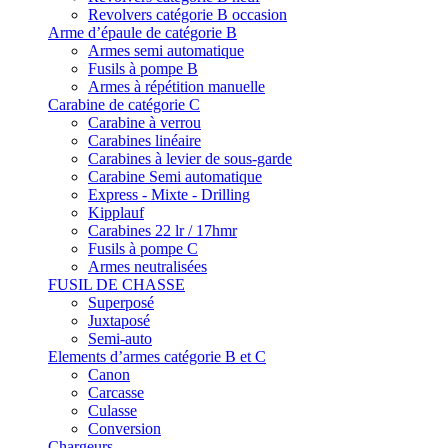
Revolvers catégorie B occasion
Arme d’épaule de catégorie B
Armes semi automatique
Fusils à pompe B
Armes à répétition manuelle
Carabine de catégorie C
Carabine à verrou
Carabines linéaire
Carabines à levier de sous-garde
Carabine Semi automatique
Express - Mixte - Drilling
Kipplauf
Carabines 22 lr / 17hmr
Fusils à pompe C
Armes neutralisées
FUSIL DE CHASSE
Superposé
Juxtaposé
Semi-auto
Elements d’armes catégorie B et C
Canon
Carcasse
Culasse
Conversion
Chargeurs