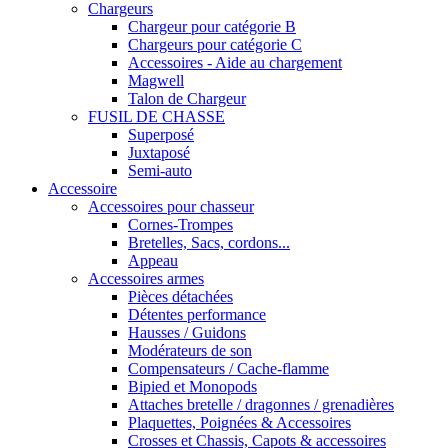
Chargeurs
Chargeur pour catégorie B
Chargeurs pour catégorie C
Accessoires - Aide au chargement
Magwell
Talon de Chargeur
FUSIL DE CHASSE
Superposé
Juxtaposé
Semi-auto
Accessoire
Accessoires pour chasseur
Cornes-Trompes
Bretelles, Sacs, cordons...
Appeau
Accessoires armes
Pièces détachées
Détentes performance
Hausses / Guidons
Modérateurs de son
Compensateurs / Cache-flamme
Bipied et Monopods
Attaches bretelle / dragonnes / grenadières
Plaquettes, Poignées & Accessoires
Crosses et Chassis, Capots & accessoires