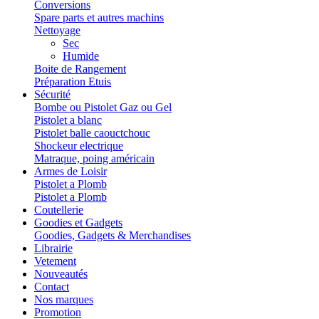
Conversions
Spare parts et autres machins
Nettoyage
Sec
Humide
Boite de Rangement
Préparation Etuis
Sécurité
Bombe ou Pistolet Gaz ou Gel
Pistolet a blanc
Pistolet balle caouctchouc
Shockeur electrique
Matraque, poing américain
Armes de Loisir
Pistolet a Plomb
Pistolet a Plomb
Coutellerie
Goodies et Gadgets
Goodies, Gadgets & Merchandises
Librairie
Vetement
Nouveautés
Contact
Nos marques
Promotion