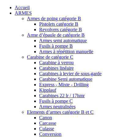
Accueil
ARMES
Armes de poing catégorie B
Pistolets catégorie B
Revolvers catégorie B
Arme d’épaule de catégorie B
Armes semi automatique
Fusils à pompe B
Armes à répétition manuelle
Carabine de catégorie C
Carabine à verrou
Carabines linéaire
Carabines à levier de sous-garde
Carabine Semi automatique
Express - Mixte - Drilling
Kipplauf
Carabines 22 lr / 17hmr
Fusils à pompe C
Armes neutralisées
Elements d’armes catégorie B et C
Canon
Carcasse
Culasse
Conversion