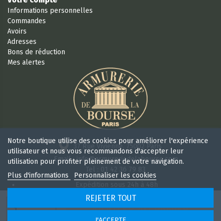
Informations personnelles
Commandes
Avoirs
Adresses
Bons de réduction
Mes alertes
Notre boutique utilise des cookies pour améliorer l'expérience
37 Rue Vivienne, 75002 Paris
utilisateur et nous vous recommandons d'accepter leur
Email : info@armureriedelabourse.com
utilisation pour profiter pleinement de votre navigation.
Tel : 01 42 36 79 83
Plus d'informations
Personnaliser les cookies
Expédition sous 24h à 48h
Retour sous 15 jours
REJETER TOUT
Ouvert 6/7j de 9h à 18 h 30 sans interruption
AJOUTER AU PANIER
J'ACCEPTE