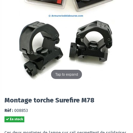
Tap to expand
Montage torche Surefire M78
Réf :
008853
En stock
Ces deux montages de lampe sur rail permettent de solidariser