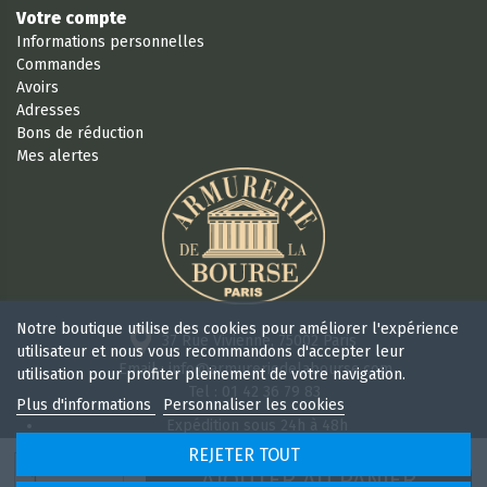
Votre compte
Informations personnelles
Commandes
Avoirs
Adresses
Bons de réduction
Mes alertes
Notre boutique utilise des cookies pour améliorer l'expérience
37 Rue Vivienne, 75002 Paris
utilisateur et nous vous recommandons d'accepter leur
Email : info@armureriedelabourse.com
utilisation pour profiter pleinement de votre navigation.
Tel : 01 42 36 79 83
Plus d'informations
Personnaliser les cookies
Expédition sous 24h à 48h
Retour sous 15 jours
REJETER TOUT
Ouvert 6/7j de 9h à 18 h 30 sans interruption
AJOUTER AU PANIER