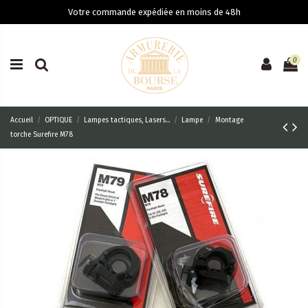
Votre commande expédiée en moins de 48h
0
Accueil
OPTIQUE
Lampes tactiques, Lasers...
Lampe
Montage
torche Surefire M78