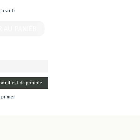
garanti
R AU PANIER
mprimer