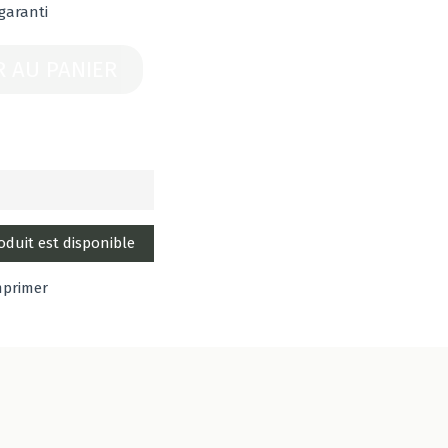
 garanti
R AU PANIER
mprimer