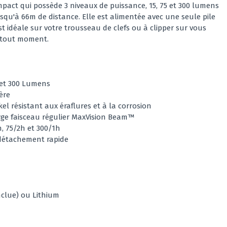
pact qui possède 3 niveaux de puissance, 15, 75 et 300 lumens
qu'à 66m de distance. Elle est alimentée avec une seule pile
st idéale sur votre trousseau de clefs ou à clipper sur vous
à tout moment.
5 et 300 Lumens
ère
el résistant aux éraflures et à la corrosion
rge faisceau régulier MaxVision Beam™
, 75/2h et 300/1h
 détachement rapide
inclue) ou Lithium