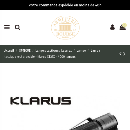
Votre commande expédiée en moins de 48h
0
Accueil
OPTIQUE
Lampes tactiques, Lasers...
Lampe
Lampe
tactique rechargeable - Klarus XT21X - 4000 lumens