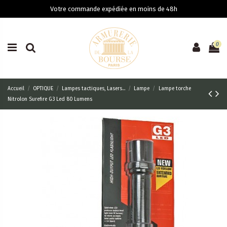
Votre commande expédiée en moins de 48h
0
Accueil
OPTIQUE
Lampes tactiques, Lasers...
Lampe
Lampe torche
Nitrolon Surefire G3 Led 80 Lumens