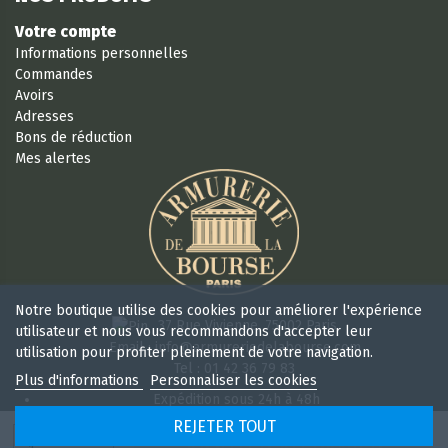
Votre compte
Informations personnelles
Commandes
Avoirs
Adresses
Bons de réduction
Mes alertes
Notre boutique utilise des cookies pour améliorer l'expérience
37 Rue Vivienne, 75002 Paris
utilisateur et nous vous recommandons d'accepter leur
Email : info@armureriedelabourse.com
utilisation pour profiter pleinement de votre navigation.
Tel : 01 42 36 79 83
Plus d'informations
Personnaliser les cookies
Expédition sous 24h à 48h
Retour sous 15 jours
REJETER TOUT
Ouvert 6/7j de 9h à 18 h 30 sans interruption