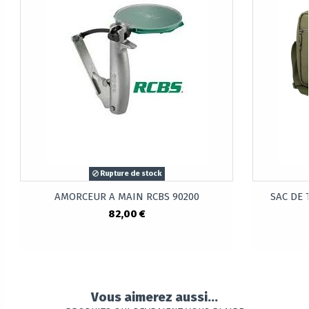
Rupture de stock
AMORCEUR A MAIN RCBS 90200
SAC DE T
82,00 €
Vous aimerez aussi...