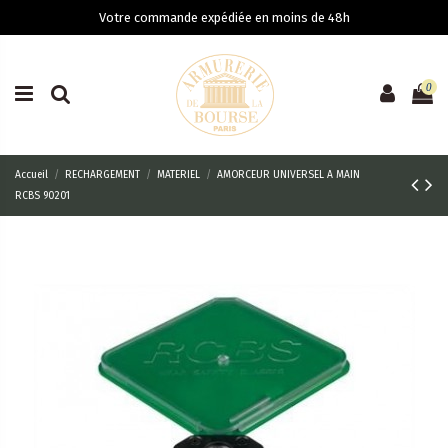
Votre commande expédiée en moins de 48h
0
Accueil
RECHARGEMENT
MATERIEL
AMORCEUR UNIVERSEL A MAIN
RCBS 90201