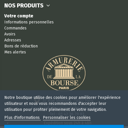
NOS PRODUITS
Votre compte
Informations personnelles
Commandes
Avoirs
Adresses
Bons de réduction
Mes alertes
Notre boutique utilise des cookies pour améliorer l'expérience
37 Rue Vivienne, 75002 Paris
utilisateur et nous vous recommandons d'accepter leur
Email : info@armureriedelabourse.com
utilisation pour profiter pleinement de votre navigation.
Tel : 01 42 36 79 83
Plus d'informations
Personnaliser les cookies
Expédition sous 24h à 48h