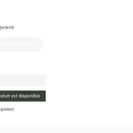
garanti
R AU PANIER
mprimer