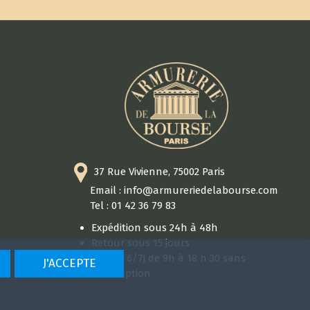
37 Rue Vivienne, 75002 Paris
Email : info@armureriedelabourse.com
Tel : 01 42 36 79 83
Expédition sous 24h à 48h
Retour sous 15 jours
Ouvert 6/7j de 9h à 18 h 30 sans
J'ACCEPTE
interruption