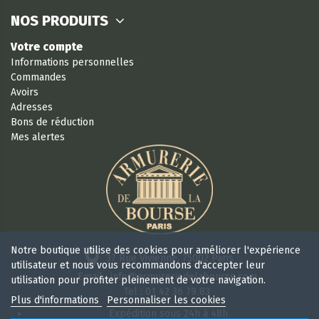
NOS PRODUITS
Votre compte
Informations personnelles
Commandes
Avoirs
Adresses
Bons de réduction
Mes alertes
Notre boutique utilise des cookies pour améliorer l'expérience
37 Rue Vivienne, 75002 Paris
utilisateur et nous vous recommandons d'accepter leur
Email : info@armureriedelabourse.com
utilisation pour profiter pleinement de votre navigation.
Tel : 01 42 36 79 83
Plus d'informations
Personnaliser les cookies
Expédition sous 24h à 48h