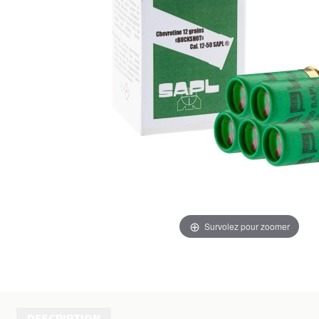
Survolez pour zoomer
DESCRIPTION