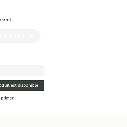
aranti
R AU PANIER
mprimer