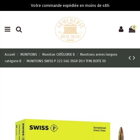
Votre commande expédiée en moins de 48h
0
Accueil
MUNITIONS
Muniiton CATÉGORIE B
Munitions armes longues
catégorie B
MUNITIONS SWISS P 223 3.6G 55GR DS-1 TFMJ BOITE 50