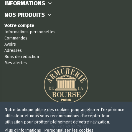
INFORMATIONS
NOS PRODUITS
Votre compte
Informations personnelles
Commandes
Avoirs
Adresses
Bons de réduction
Mes alertes
Notre boutique utilise des cookies pour améliorer l'expérience
37 Rue Vivienne, 75002 Paris
utilisateur et nous vous recommandons d'accepter leur
Email : info@armureriedelabourse.com
utilisation pour profiter pleinement de votre navigation.
Tel : 01 42 36 79 83
Plus d'informations
Personnaliser les cookies