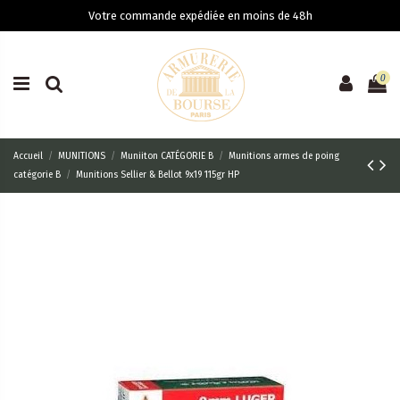
Votre commande expédiée en moins de 48h
0
Accueil
MUNITIONS
Muniiton CATÉGORIE B
Munitions armes de poing
catégorie B
Munitions Sellier & Bellot 9x19 115gr HP