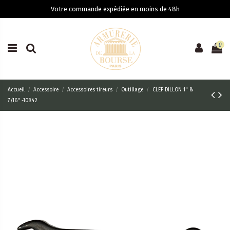
Votre commande expédiée en moins de 48h
0
Accueil
Accessoire
Accessoires tireurs
Outillage
CLEF DILLON 1" &
7/16" -10842