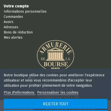
Votre compte
Informations personnelles
Commandes
Avoirs
Adresses
Bons de réduction
Mes alertes
Notre boutique utilise des cookies pour améliorer l'expérience
37 Rue Vivienne, 75002 Paris
utilisateur et nous vous recommandons d'accepter leur
Email : info@armureriedelabourse.com
utilisation pour profiter pleinement de votre navigation.
Tel : 01 42 36 79 83
Plus d'informations
Personnaliser les cookies
Expédition sous 24h à 48h
Retour sous 15 jours
REJETER TOUT
Ouvert 6/7j de 9h à 18 h 30 sans interruption
AJOUTER AU PANIER