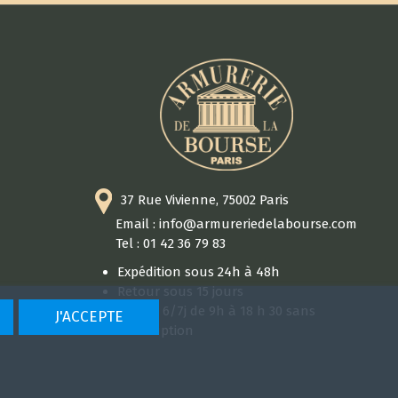
37 Rue Vivienne, 75002 Paris
Email : info@armureriedelabourse.com
Tel : 01 42 36 79 83
Expédition sous 24h à 48h
Retour sous 15 jours
Ouvert 6/7j de 9h à 18 h 30 sans
J'ACCEPTE
interruption