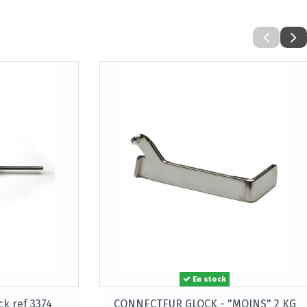
En stock
ck ref 3374
CONNECTEUR GLOCK - "MOINS" 2 KG