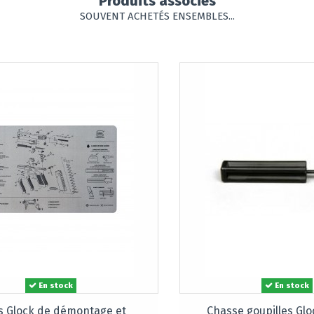
Produits associés
SOUVENT ACHETÉS ENSEMBLES...
En stock
En stock
s Glock de démontage et
Chasse goupilles Glo