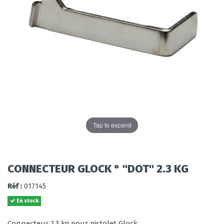
Tap to expand
CONNECTEUR GLOCK ° "DOT" 2.3 KG
Réf :
017145
En stock
Connecteur 2,3 kg pour pistolet Glock