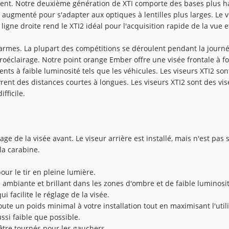
ent. Notre deuxième génération de XTI comporte des bases plus haut
é augmenté pour s'adapter aux optiques à lentilles plus larges. Le
gne droite rend le XTI2 idéal pour l'acquisition rapide de la vue et
 armes. La plupart des compétitions se déroulent pendant la journé
oéclairage. Notre point orange Ember offre une visée frontale à fo
nts à faible luminosité tels que les véhicules. Les viseurs XTI2 son
ent des distances courtes à longues. Les viseurs XTI2 sont des vise
fficile.
glage de la visée avant. Le viseur arrière est installé, mais n'est pa
 la carabine.
our le tir en pleine lumière.
ambiante et brillant dans les zones d'ombre et de faible luminosit
ui facilite le réglage de la visée.
ute un poids minimal à votre installation tout en maximisant l'utili
si faible que possible.
être tournés pour les gauchers.