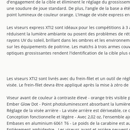
d'engagement de la cible et éliminent le réglage du grossissem
une soudure de joue standard. De plus, l'angle de la base a ét
point lumineux de couleur orange. L'image de visée express en li
Les viseurs express XTI2 sont idéaux pour les compétitions à 3
réduisent la lumière ambiante ou posent des problèmes de rétr
rayons UV du soleil, brillant dans les ombres et les environneme
sur les équipements de poitrine. Les matchs à trois armes couvr
optiques grossissantes rendent l'identification de la cible plus di
Les viseurs XTI2 sont livrés avec du frein-filet et un outil de ré
visée. Le frein-filet devra être appliqué après la mise à zéro de
Viseur avant de couleur à contraste élevé - orange très visible p
Ember Glow Dot - Point photoluminescent absorbant la lumière 
Réglage de la visée arrière - La visée arrière est dériveable, ce q
Conception fonctionnelle et légère - Avec 2,02 oz, l'ensemble ajo
Embases en aluminium 6061 T6 - Le poids de la carabine est aus
Entièrement ambidextre - Les viseurs avant et arrière peuvent 