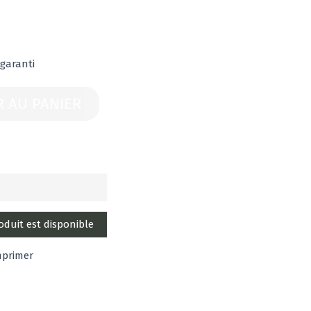
 garanti
R AU PANIER
mprimer