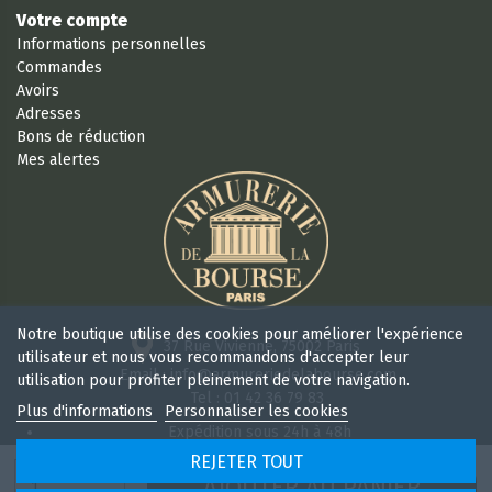
Votre compte
Informations personnelles
Commandes
Avoirs
Adresses
Bons de réduction
Mes alertes
Notre boutique utilise des cookies pour améliorer l'expérience
37 Rue Vivienne, 75002 Paris
utilisateur et nous vous recommandons d'accepter leur
Email : info@armureriedelabourse.com
utilisation pour profiter pleinement de votre navigation.
Tel : 01 42 36 79 83
Plus d'informations
Personnaliser les cookies
Expédition sous 24h à 48h
Retour sous 15 jours
REJETER TOUT
Ouvert 6/7j de 9h à 18 h 30 sans interruption
AJOUTER AU PANIER