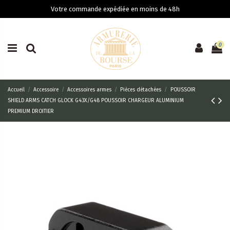
Votre commande expédiée en moins de 48h
0
Accueil
Accessoire
Accessoires armes
Pièces détachées
POUSSOIR
SHIELD ARMS CATCH GLOCK G43X/G48 POUSSOIR CHARGEUR ALUMINIUM
PREMIUM DROITIER