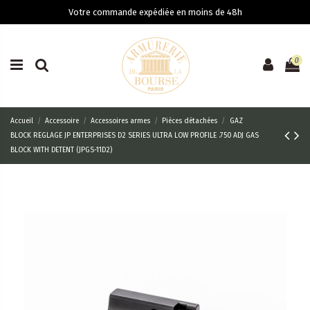
Votre commande expédiée en moins de 48h
0
Accueil
Accessoire
Accessoires armes
Pièces détachées
GAZ
BLOCK REGLAGE JP ENTERPRISES D2 SERIES ULTRA LOW PROFILE .750 ADJ GAS
BLOCK WITH DETENT (JPGS-11D2)