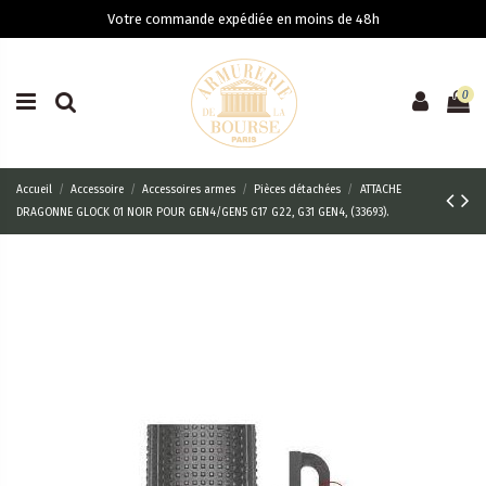
Votre commande expédiée en moins de 48h
0
Accueil
Accessoire
Accessoires armes
Pièces détachées
ATTACHE
DRAGONNE GLOCK 01 NOIR POUR GEN4/GEN5 G17 G22, G31 GEN4, (33693).