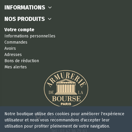
INFORMATIONS
NOS PRODUITS
Votre compte
Informations personnelles
Commandes
Avoirs
Adresses
Bons de réduction
Mes alertes
Notre boutique utilise des cookies pour améliorer l'expérience
37 Rue Vivienne, 75002 Paris
utilisateur et nous vous recommandons d'accepter leur
Email : info@armureriedelabourse.com
utilisation pour profiter pleinement de votre navigation.
Tel : 01 42 36 79 83