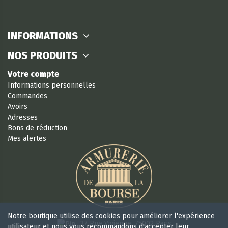
INFORMATIONS
NOS PRODUITS
Votre compte
Informations personnelles
Commandes
Avoirs
Adresses
Bons de réduction
Mes alertes
Notre boutique utilise des cookies pour améliorer l'expérience
37 Rue Vivienne, 75002 Paris
utilisateur et nous vous recommandons d'accepter leur