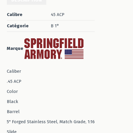
Calibre
45 ACP
Catégorie
B 1°
Marque
Caliber
.45 ACP
Color
Black
Barrel
5" Forged Stainless Steel, Match Grade, 1:16
Slide