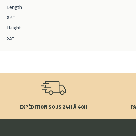
Length
8.6"
Height
5.5"
EXPÉDITION SOUS 24H À 48H
PA