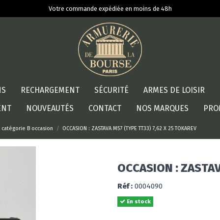
Votre commande expédiée en moins de 48h
NS
RECHARGEMENT
SÉCURITÉ
ARMES DE LOISIR
ENT
NOUVEAUTÉS
CONTACT
NOS MARQUES
PRO
s catégorie B occasion
OCCASION : ZASTAVA M57 (TYPE TT33) 7,62 X 25 TOKAREV
OCCASION : ZASTAV
Réf :
0004090
En stock