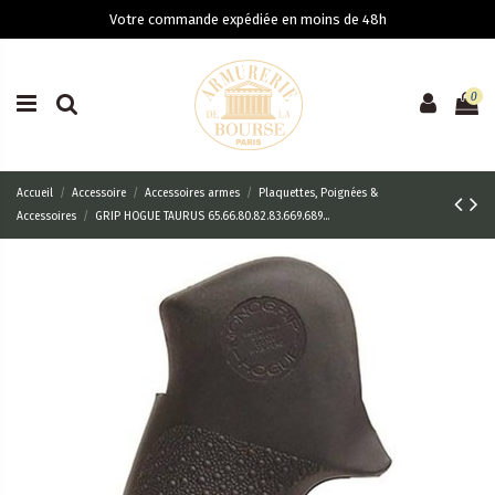
Votre commande expédiée en moins de 48h
0
Accueil
Accessoire
Accessoires armes
Plaquettes, Poignées &
Accessoires
GRIP HOGUE TAURUS 65.66.80.82.83.669.689...