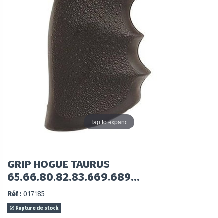
Tap to expand
GRIP HOGUE TAURUS
65.66.80.82.83.669.689...
Réf :
017185
Rupture de stock