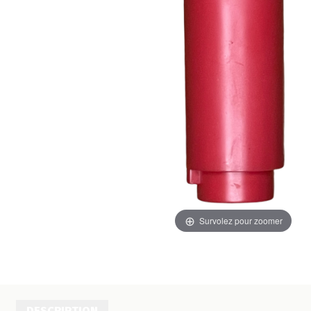
Survolez pour zoomer
DESCRIPTION