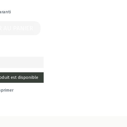
aranti
R AU PANIER
mprimer