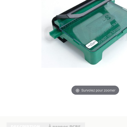
Survolez pour zoomer
DESCRIPTION
À propos RCBS