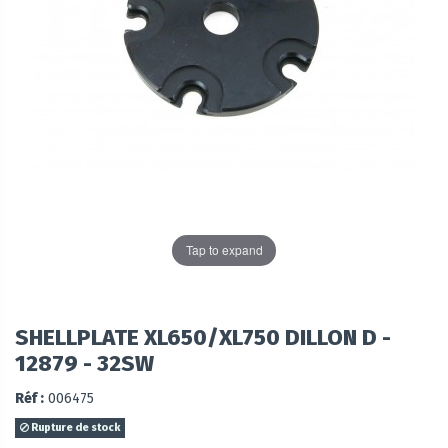
Tap to expand
SHELLPLATE XL650/XL750 DILLON D -
12879 - 32SW
Réf :
006475
Rupture de stock