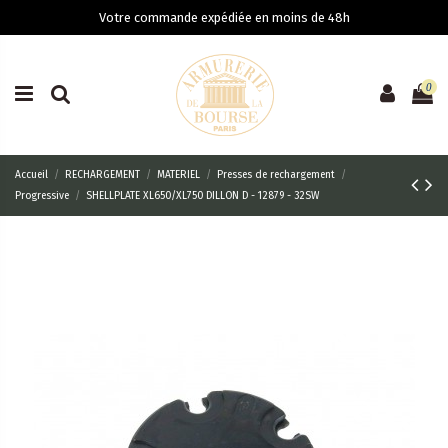
Votre commande expédiée en moins de 48h
0
Accueil
RECHARGEMENT
MATERIEL
Presses de rechargement
Progressive
SHELLPLATE XL650/XL750 DILLON D - 12879 - 32SW