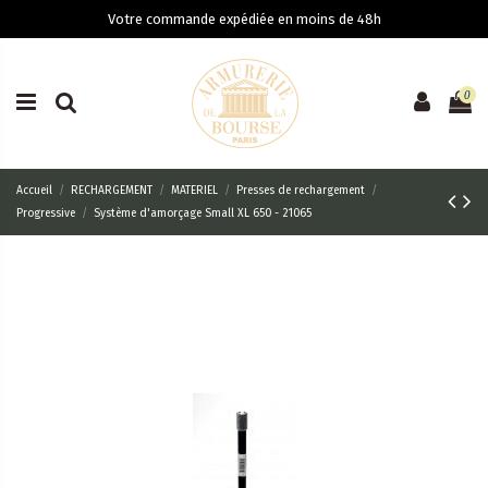
Votre commande expédiée en moins de 48h
0
Accueil
RECHARGEMENT
MATERIEL
Presses de rechargement
Progressive
Système d'amorçage Small XL 650 - 21065