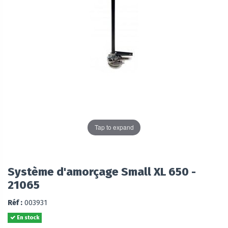
Tap to expand
Système d'amorçage Small XL 650 -
21065
Réf :
003931
En stock