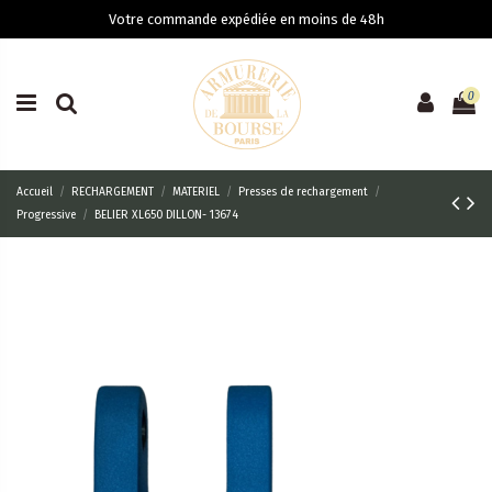
Votre commande expédiée en moins de 48h
0
Accueil
RECHARGEMENT
MATERIEL
Presses de rechargement
Progressive
BELIER XL650 DILLON- 13674