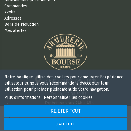
Commandes
Avoirs
Adresses
Bons de réduction
Mes alertes
Notre boutique utilise des cookies pour améliorer l'expérience
37 Rue Vivienne, 75002 Paris
utilisateur et nous vous recommandons d'accepter leur
Email : info@armureriedelabourse.com
utilisation pour profiter pleinement de votre navigation.
Tel : 01 42 36 79 83
Plus d'informations
Personnaliser les cookies
Expédition sous 24h à 48h
Retour sous 15 jours
REJETER TOUT
Ouvert 6/7j de 9h à 18 h 30 sans interruption
AJOUTER AU PANIER
J'ACCEPTE