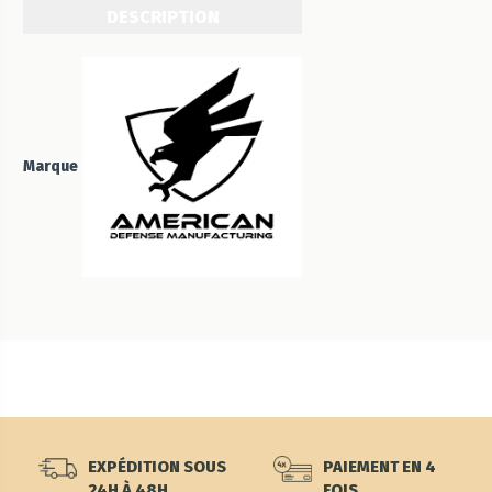
DESCRIPTION
Marque
EXPÉDITION SOUS
PAIEMENT EN 4
24H À 48H
FOIS