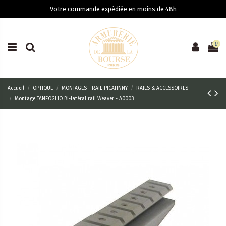
Votre commande expédiée en moins de 48h
0
Accueil
OPTIQUE
MONTAGES - RAIL PICATINNY
RAILS & ACCESSOIRES
Montage TANFOGLIO Bi-latéral rail Weaver - A0003