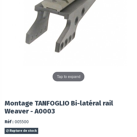
Tap to expand
Montage TANFOGLIO Bi-latéral rail
Weaver - A0003
Réf :
005500
Rupture de stock