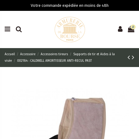
Votre commande expédiée en moins de 48h
0
Accueil
Accessoire
Accessoires tireurs
Supports de tir et Aides à la
visée
002184 : CALDWELL AMORTISSEUR ANTI-RECUL PAST