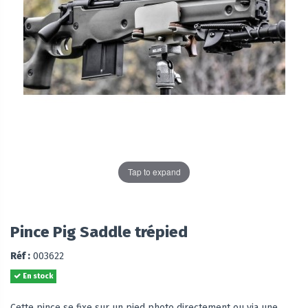
Tap to expand
Pince Pig Saddle trépied
Réf :
003622
En stock
Cette pince se fixe sur un pied photo directement ou via une