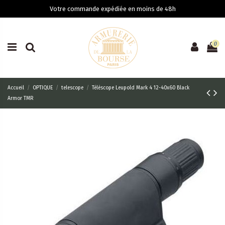
Votre commande expédiée en moins de 48h
0
Accueil
OPTIQUE
telescope
Téléscope Leupold Mark 4 12-40x60 Black
Armor TMR