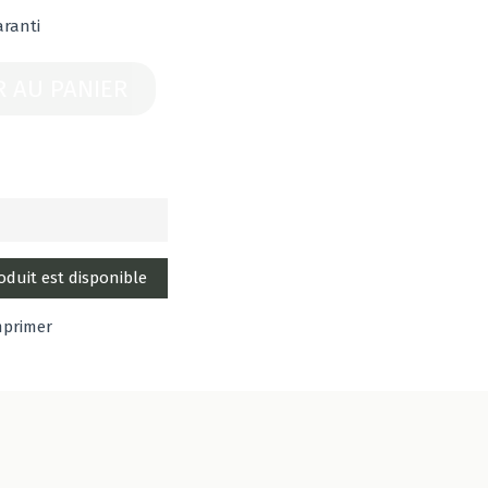
aranti
R AU PANIER
mprimer