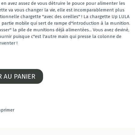
us en avez assez de vous détruire le pouce pour alimenter les
ette va vous changer la vie, elle est incomparablement plus
ditionnelle chargette "avec des oreilles" ! La chargette Up LULA
partie mobile qui sert de rampe d''introduction à la munition.
ser" la pile de munitions déjà alimentées... Vous avez deviné,
ournir puisque c''est l'autre main qui presse la colonne de
inventer !
R AU PANIER
mprimer