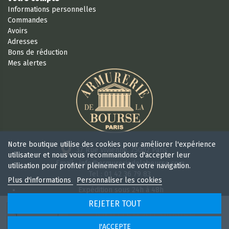
Informations personnelles
Commandes
Avoirs
Adresses
Bons de réduction
Mes alertes
Notre boutique utilise des cookies pour améliorer l'expérience
37 Rue Vivienne, 75002 Paris
utilisateur et nous vous recommandons d'accepter leur
Email : info@armureriedelabourse.com
utilisation pour profiter pleinement de votre navigation.
Tel : 01 42 36 79 83
Plus d'informations
Personnaliser les cookies
Expédition sous 24h à 48h
Retour sous 15 jours
REJETER TOUT
Ouvert 6/7j de 9h à 18 h 30 sans interruption
AJOUTER AU PANIER
J'ACCEPTE